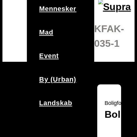
Mennesker
KFAK-
Mad
035-1
Event
By (Urban)
Landskab
Boligfotograf
Bolig