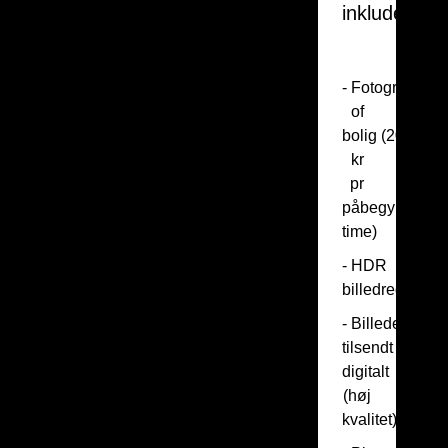
inkluderer:
- Fotografering
of
bolig (200
kr
pr
påbegyndt
time)
- HDR
billedredigerin
- Billeder
tilsendt
digitalt
(høj
kvalitet)