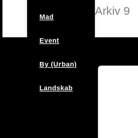
Arkiv 9
Mad
Event
By (Urban)
Landskab