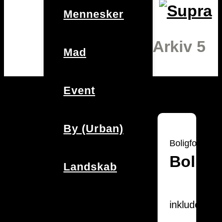
Mennesker
Arkiv 5
Mad
Event
By (Urban)
Boligfotograf
Bolig
Landskab
inkluderer: