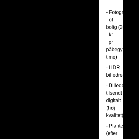
- Fotografering
of
bolig (200
kr
pr
påbegyndt
time)
- HDR
billedredigerin
- Billeder
tilsendt
digitalt
(høj
kvalitet)
- Plantegning
(efter