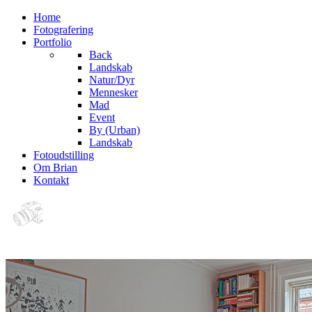
Home
Fotografering
Portfolio
Back
Landskab
Natur/Dyr
Mennesker
Mad
Event
By (Urban)
Landskab
Fotoudstilling
Om Brian
Kontakt