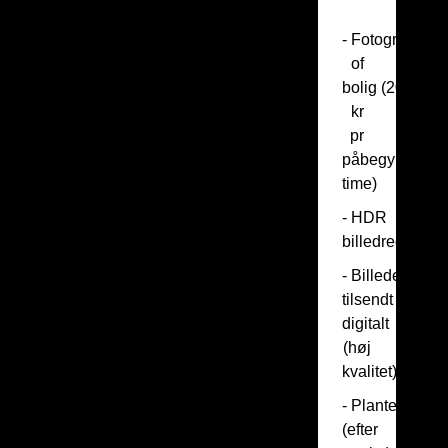
- Fotografering
of
bolig (200
kr
pr
påbegyndt
time)
- HDR
billedredigerin
- Billeder
tilsendt
digitalt
(høj
kvalitet)
- Plantegning
(efter