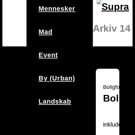
Mennesker
Arkiv 14
Mad
Event
By (Urban)
Boligfotograf
Bolig
Landskab
inkluderer: